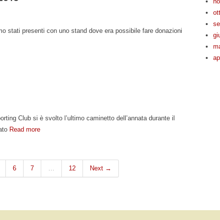
no
ot
se
o stati presenti con uno stand dove era possibile fare donazioni
gi
ma
ap
ting Club si è svolto l’ultimo caminetto dell’annata durante il
tato
Read more
6
7
…
12
Next →