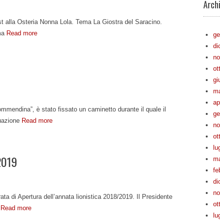
Archi
t alla Osteria Nonna Lola. Tema La Giostra del Saracino.
ima
Read more
ge
di
no
ot
gi
ma
ap
mmendina”, è stato fissato un caminetto durante il quale il
ge
tuazione
Read more
no
ot
lu
2019
ma
fe
di
no
ta di Apertura dell’annata lionistica 2018/2019. Il Presidente
ot
i
Read more
lu