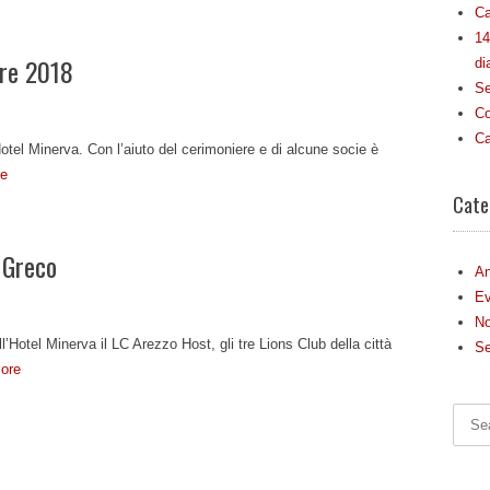
Ca
14
bre 2018
di
Se
Co
Ca
Hotel Minerva. Con l’aiuto del cerimoniere e di alcune socie è
e
Cate
 Greco
An
Ev
No
’Hotel Minerva il LC Arezzo Host, gli tre Lions Club della città
Se
ore
Searc