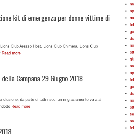
ma
ap
ione kit di emergenza per donne vittime di
ma
fe
ge
di
no
i Lions Club Arezzo Host, Lions Club Chimera, Lions Club
ot
y
Read more
gi
ma
ap
io della Campana 29 Giugno 2018
fe
ge
di
onclusione, da parte di tutti i soci un ringraziamento va a al
no
ondotto
Read more
ot
se
ma
fe
 2018